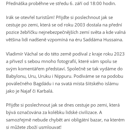
Přednáška proběhne ve středu 6. září od 18:00 hodin.
Irák se otevřel turistům! Přijďte si poslechnout jak se
cestuje po zemi, která se od roku 2003 dostala na přední
pozice žebříčku nejnebezpečnějších zemí světa a kde valná
většina lidí nadšeně vzpomíná na éru Saddáma Hussaina.
Vladimír Váchal se do této země podíval z kraje roku 2023
a přivezl s sebou mnoho fotografií, které vám spolu se
svým komentářem představí. Společně se tak vydáme do
Babylonu, Uru, Uruku i Nippuru. Podíváme se na podobu
poválečného Bagdádu i na svatá místa šíitského islámu
jako je Najaf či Karbalá.
Přijďte si poslechnout jak se dnes cestuje po zemi, která
bývá označována za kolébku lidské civilizace. A
samozřejmě nebude chybět ani obligátní bazar, na kterém
si můžete zboží usmlouvat!