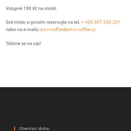
Vstupné 190 Kč na místě.
Své místo si prosím rezervujte na tel.
+ 420 607 208 201
nebo na e-mailu
art-n-coffee@art-n-coffee.cz
Těšíme se na vás!
Otevírací doba: