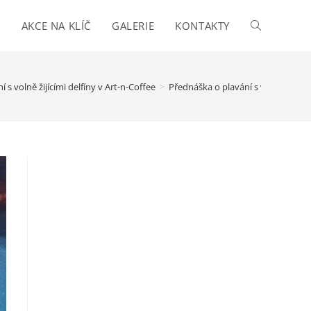
I
AKCE NA KLÍČ
GALERIE
KONTAKTY
Toggle
website
 s volně žijícími delfíny v Art-n-Coffee
>
Přednáška o plavání s volně žijícím
search