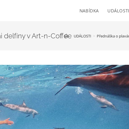
NABÍDKA
UDÁLOST
i delfíny v Art-n-Coffee
>
UDÁLOSTI
>
Přednáška o plavání