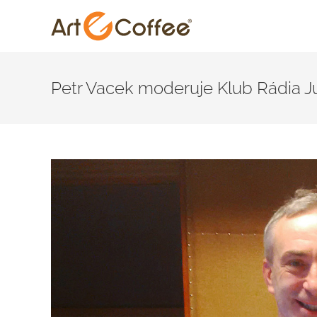
Skip
to
Petr Vacek moderuje Klub Rádia J
content