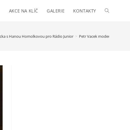
I
AKCE NA KLÍČ
GALERIE
KONTAKTY
Toggle
website
cka s Hanou Homolkovou pro Rádio Junior
>
Petr Vacek moderuje Klub Rád
search